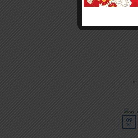
02
Th2
Lịc
09
Th1