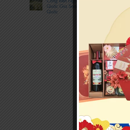
Công viên Nghĩa trang
Quốc Gia Seoul Hàn
Quốc
04
Th3
Quẻ