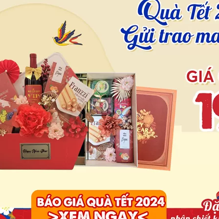
Thiên C
16
Th2
QUẺ ĐỊA THỦY SƯ
 Địa Thủy Sư là quẻ thứ 7 trong 64 quẻ Kinh Dịch, trước
quẻ [...]
TIN 