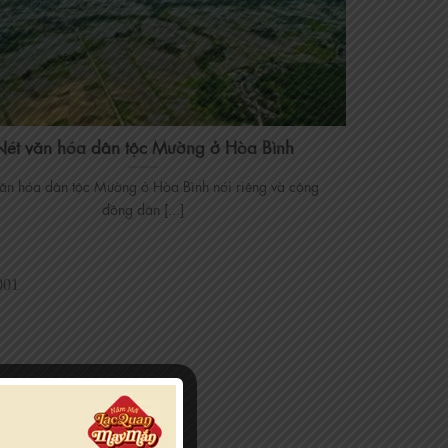
Nét văn hóa dân tộc Mường ở Hòa Bình
ăn hóa dân tộc Mường ở Hòa Bình nói riêng và cộng
đồng dân [...]