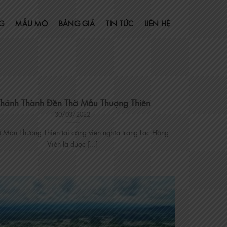
G
MẪU MỘ
BẢNG GIÁ
TIN TỨC
LIÊN HỆ
hánh Thành Đền Thờ Mẫu Thượng Thiên
30/03/2022
 Mẫu Thượng Thiên tại công viên nghĩa trang Lạc Hồng
Viên là được [...]