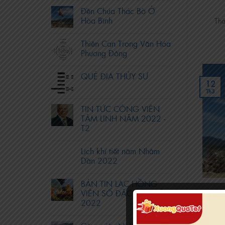
Đền Chúa Thác Bờ Ở
Hòa Bình
Thả
Thiên Can Trong Văn Hóa
Phương Đông
QUẺ ĐỊA THỦY SƯ
12
Th3
TIN TỨC CÔNG VIÊN
TÂM LINH NĂM 2022 -
T2
Lịch khí tiết năm Nhâm
Dần 2022
BẢN TIN LẠC HỒNG
VIÊN SỐ ĐẶC BIỆT NĂM
2022
Đền C