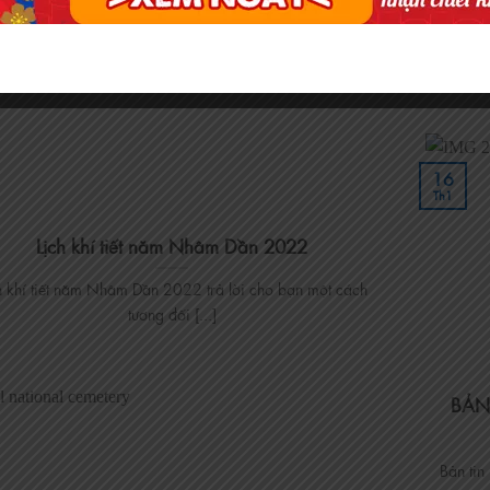
Tin T
16
Th1
Lịch khí tiết năm Nhâm Dần 2022
h khí tiết năm Nhâm Dần 2022 trả lời cho bạn một cách
tương đối [...]
BẢN
Bản tin