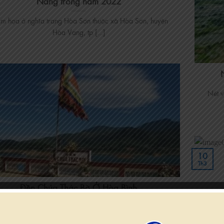
Nẵng trong năm 2022
m họa ở nghĩa trang Hòa Sơn thuộc xã Hòa Sơn, huyện
Hòa Vang, tp [...]
Nét v
10
Th3
Đền Chúa Thác Bờ Ở Hòa Bình
húa Thác Bờ ở Hòa Bình là địa điểm tâm linh vô cùng nổi
[...]