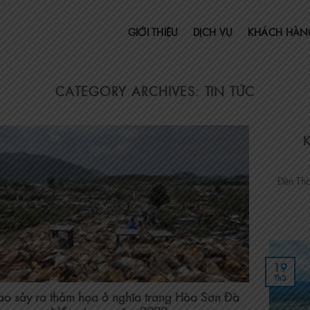
GIỚI THIỆU
DỊCH VỤ
KHÁCH HÀN
CATEGORY ARCHIVES:
TIN TỨC
K
Đền Thờ
19
Th3
sao sảy ra thảm họa ở nghĩa trang Hòa Sơn Đà