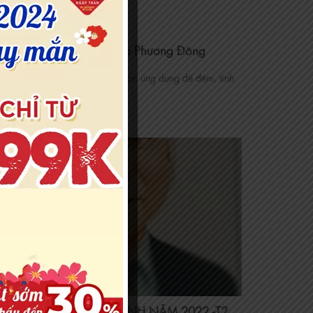
Thiên Can Trong Văn Hóa Phương Đông
an là cách thức phân chia số học ứng dụng để đếm, tính
toán [...]
TỨC CÔNG VIÊN TÂM LINH NĂM 2022 -T2