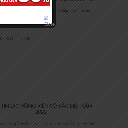
ức Công viên Tâm Linh năm 2022 tháng 2 có các nội
dung chính [...]
 TIN LẠC HỒNG VIÊN SỐ ĐẶC BIỆT NĂM
2022
 Lạc Hồng Viên là mục tin tức sự kiện của Công viên tâm