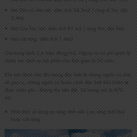
Mộ Đôi có nhà mồ: diện tích 24,3m2 ( rộng 4,5m; dài:
5,4m)
Mộ Gia Tộc Lớn: diện tích 81 m2 ( rộng 9m, dài 9m).
Mộ cát táng: diện tích 1,4m2
Giá trung bình 2,6 triệu đồng/m2. Ngoài ra có phí quản lý
chăm sóc dịch vụ mộ phần cho thời gian là 50 năm.
Khu mộ dành cho đối tượng đặc biệt là những người cơ nhỡ,
vô gia cư, những người có hoàn cảnh đặc biệt khó khăn sẽ
được miễn phí – không thu tiền đất. Số lượng mộ là 870
mộ.
Hình thức sử dụng an táng vĩnh viễn ( an táng một lần)
hoặc cát táng.