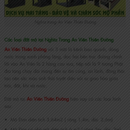
Nghĩa trang An Viên Thiên Đường
Các loại đất mộ tại Nghĩa Trang An Viên Thiên Đường
An Viên Thiên Đường
với 3 mặt là kênh bao quanh, dòng
nước trong xanh phẳng lặng, dọc hai bên trục đường chính
lối vào An Viên là 2 hàng cau vua, tiếp nối là 9 tượng Phật
địa tạng chạy dài mang đến sự ấm cúng, an lành, đồng thời
tạo nên sắc màu sinh thái tuyệt diệu với sự giao hòa giữa
trời, đất, khí và nước.
Đất mộ tại
An Viên Thiên Đường
hiện nay có các loại hình
sau:
Mộ Đơn diện tích 3,64m2 ( rộng 1,4m; dài: 2,6m)
Mộ Đơn có nhà mồ diện tích 6 m2 ( rộng 2m; dài: 3m)