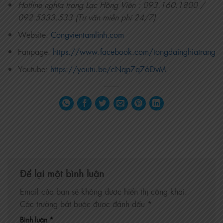
Hotline nghĩa trang Lạc Hồng Viên : 093.160.1800 /
092.5333.533 (Tư vấn miễn phí 24/7)
Website:
Congvientamlinh.com
Fanpage:
https://www.facebook.com/tongdainghiatrang
Youtube:
https://youtu.be/cNqp7q76DvM
Để lại một bình luận
Email của bạn sẽ không được hiển thị công khai.
Các trường bắt buộc được đánh dấu
*
Bình luận
*