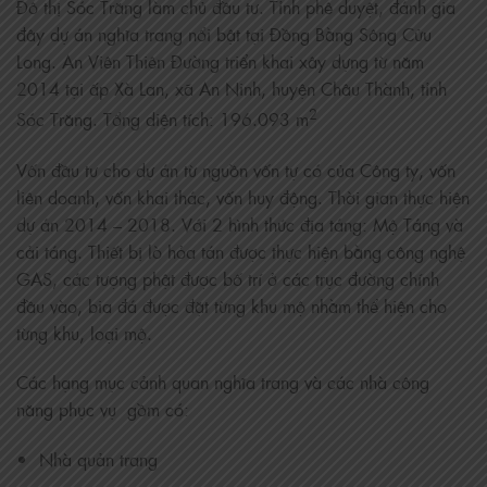
Đô thị Sóc Trăng làm chủ đầu tư. Tỉnh phê duyệt, đánh gia
đây dự án nghĩa trang nổi bật tại Đồng Bằng Sông Cửu
Long. An Viên Thiên Đường triển khai xây dựng từ năm
2014 tại ấp Xà Lan, xã An Ninh, huyện Châu Thành, tỉnh
2
Sóc Trăng. Tổng diện tích: 196.093 m
Vốn đầu tư cho dự án từ nguồn vốn tự có của Công ty, vốn
liên doanh, vốn khai thác, vốn huy động. Thời gian thực hiện
dự án 2014 – 2018. Với 2 hình thức địa táng: Mộ Táng và
cải táng. Thiết bị lò hỏa tán được thực hiện bằng công nghệ
GAS, các tượng phật được bố trí ở các trục đường chính
đầu vào, bia đá được đặt từng khu mộ nhằm thể hiện cho
từng khu, loại mộ.
Các hạng mục cảnh quan nghĩa trang và các nhà công
năng phục vụ gồm có:
Nhà quản trang