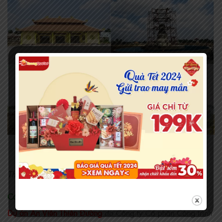
cảnh quan nghĩa trang An Viên Thiên Đường
Tham khảo bài viết:
Văn khấn cúng giỗ Ông Bà Cha Mẹ
Các hạng mục cảnh quan tại An Viên Thiên Đường
Dự án An Viên Thiên Đường
do Công ty Cổ phần Công trình