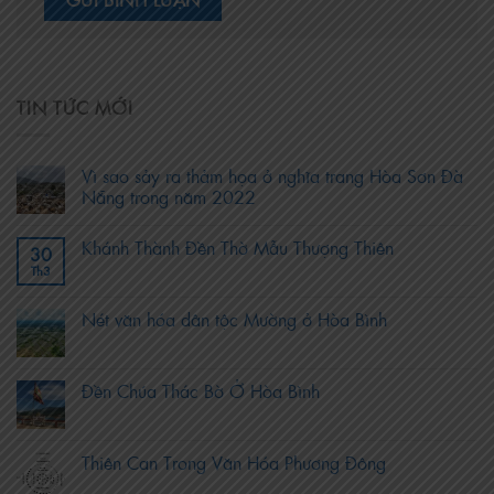
TIN TỨC MỚI
Vì sao sảy ra thảm họa ở nghĩa trang Hòa Sơn Đà
Nẵng trong năm 2022
Khánh Thành Đền Thờ Mẫu Thượng Thiên
30
Th3
Nét văn hóa dân tộc Mường ở Hòa Bình
Đền Chúa Thác Bờ Ở Hòa Bình
Thiên Can Trong Văn Hóa Phương Đông