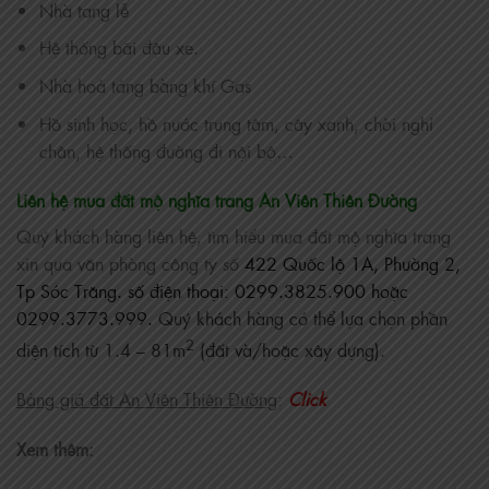
Nhà tang lễ
Hệ thống bãi đậu xe.
Nhà hoả táng bằng khí Gas
Hồ sinh học, hồ nước trung tâm, cây xanh, chòi nghỉ
chân, hệ thống đường đi nội bộ…
Liên hệ mua đất mộ nghĩa trang An Viên Thiên Đường
Quý khách hàng liên hệ, tìm hiểu mua đất mộ nghĩa trang
xin qua văn phòng công ty số
422 Quốc lộ 1A, Phường 2,
Tp Sóc Trăng. số điện thoại:
0299.3825.900 hoặc
0299.3773.999.
Quý khách hàng có thể lựa chọn phần
2
diện tích từ 1.4 – 81m
(đất và/hoặc xây dựng).
Bảng giá đất An Viên Thiên Đường
:
Click
Xem thêm: