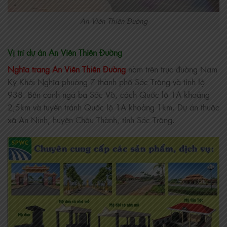
An Viên Thiên Đường
Vị trí dự án An Viên Thiên Đường
Nghĩa trang An Viên Thiên Đường
nằm trên trục đường Nam
Kỳ Khởi Nghĩa phường 7 thành phố Sóc Trăng và tỉnh lộ
938. Bên cạnh ngã ba Sốc Vồ, cách Quốc lộ 1A khoảng
2,5km và tuyến tránh Quốc lộ 1A khoảng 1km. Dự án thuộc
xã An Ninh, huyện Châu Thành, tỉnh Sóc Trăng.