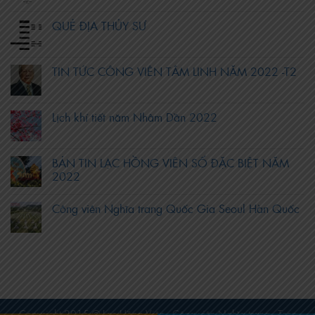
QUẺ ĐỊA THỦY SƯ
TIN TỨC CÔNG VIÊN TÂM LINH NĂM 2022 -T2
Lịch khí tiết năm Nhâm Dần 2022
BẢN TIN LẠC HỒNG VIÊN SỐ ĐẶC BIỆT NĂM
2022
Công viên Nghĩa trang Quốc Gia Seoul Hàn Quốc
Copyright 2015 ©
Lạc Hồng Viên - Công viên Nghĩa trang - Trọn