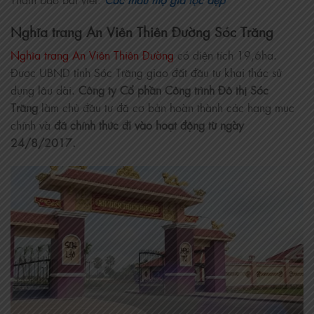
Nghĩa trang An Viên Thiên Đường Sóc Trăng
Nghĩa trang An Viên Thiên Đường
có diện tích 19,6ha.
Được UBND tỉnh Sóc Trăng giao đất đầu tư khai thác sử
dụng lâu dài.
Công ty Cổ phần Công trình Đô thị Sóc
Trăng
làm chủ đầu tư đã cơ bản hoàn thành các hạng mục
chính và
đã chính thức đi vào hoạt động từ ngày
24/8/2017.