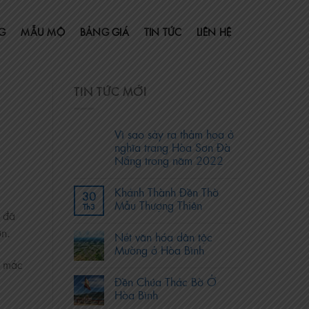
G
MẪU MỘ
BẢNG GIÁ
TIN TỨC
LIÊN HỆ
TIN TỨC MỚI
Vì sao sảy ra thảm họa ở
nghĩa trang Hòa Sơn Đà
Nẵng trong năm 2022
Khánh Thành Đền Thờ
30
Mẫu Thượng Thiên
Th3
c đã
ơn.
Nét văn hóa dân tộc
Mường ở Hòa Bình
c mắc
Đền Chúa Thác Bờ Ở
Hòa Bình