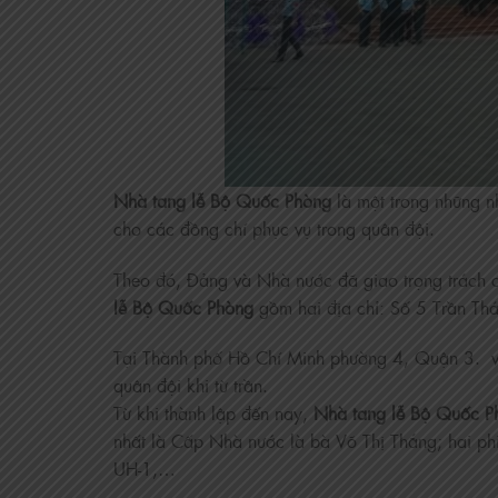
Nhà tang lễ Bộ Quốc Phòng
là một trong những 
cho các đồng chí phục vụ trong quân đội.
Theo đó, Đảng và Nhà nước đã giao trọng trách 
lễ Bộ Quốc Phòng
gồm hai địa chỉ: Số 5 Trần Th
Tại Thành phố Hồ Chí Minh phường 4, Quận 3. với
quân đội khi từ trần.
Từ khi thành lập đến nay,
Nhà tang lễ Bộ Quốc P
nhất là Cấp Nhà nước là bà Võ Thị Thắng; hai phi
UH-1,…