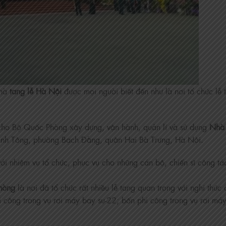
nhà
tang lễ Hà Nội
được mọi người biết đến như là nơi tổ chức lễ 
cho Bộ Quốc Phòng xây dựng, vận hành, quản lí và sử dụng
Nhà 
ánh Tông, phường Bạch Đằng, quận Hai Bà Trưng, Hà Nội.
 nhiệm vụ tổ chức, phục vụ cho những cán bộ, chiến sĩ công tá
hòng
là nơi đã tổ chức rất nhiều lễ tang quan trọng với nghi thức
 công trong vụ rơi máy bay su-22; bốn phi công trong vụ rơi má