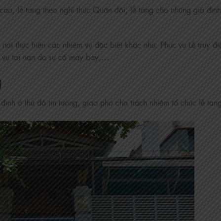
ao, lễ tang theo nghi thức Quân đội; lễ tang cho những gia đìn
nơi thực hiện các nhiệm vụ đặc biệt khác như: Phục vụ Lễ truy đi
số vụ tai nạn do sự cố máy bay,…
g
ình ở thủ đô tin tưởng, giao phó cho trách nhiệm tổ chức lễ tan