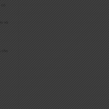
h có
ệu và
g cho