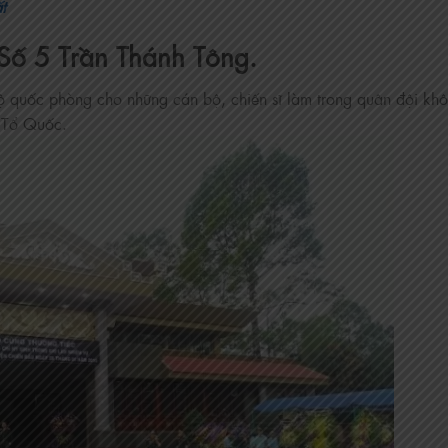
t
Số 5 Trần Thánh Tông.
 bộ quốc phòng cho những cán bộ, chiến sĩ làm trong quân đội kh
ệ Tổ Quốc.