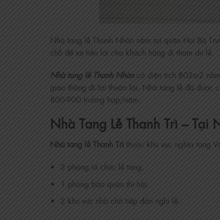
Nhà tang lễ Thanh Nhàn nằm tại quận Hai Bà Trưn
chỗ để xe tiện lơi cho khách hàng đi tham dự lễ.
Nhà tang lễ Thanh Nhàn
có diện tích 802m2 nằm 
giao thông đi lại thuận lợi. Nhà tang lễ đã được
800-900 trường hợp/năm.
Nhà Tang Lễ Thanh Trì – Tại 
Nhà tang lễ Thanh Trì
thuộc khu vực nghĩa tang V
2 phòng tổ chức lễ tang.
1 phòng bảo quản thi hài.
2 khu vực nhà chờ tiếp đón nghi lễ.