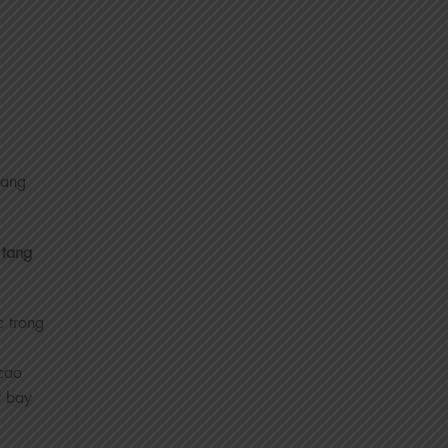
tang
tang
c trong
 cao
y bay