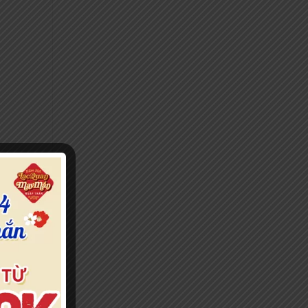
 tang
ính
i.