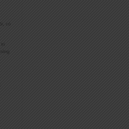
ãi, có
trí
hoảng
: