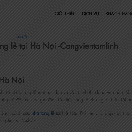
GIỚI THIỆU
DỊCH VỤ
KHÁCH HÀN
TIN TỨC
g lễ tại Hà Nội -Congvientamlinh
 Hà Nội
hi tổ chức tang lễ một nơi đẹp và văn mình thì đảng và nhà nướ
nh phố để cho các gia đình tổ chức tang lễ cho người thân tốt h
i danh sách
các
nhà tang lễ
tại Hà Nộ
i. Để tiện giải đáp các thắ
00 phục vụ 24h/7.