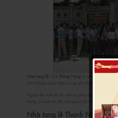
Nhà tang lễ 125 Phùng Hưng
là một trong những 
cho những người thân trong gia đình mình khi mất.
Người đã mất rồi thì nhẽ ra phải được tổ chức một 
trọng, sự biết ơn đối với người đã khuất.
Nhà tang lễ Thanh Nhàn – Số