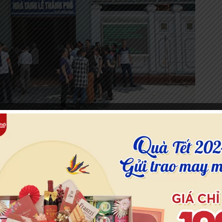
nhà lễ tang Hà Nội được người dân thủ đô tin dùng để tổ chức lễ
lễ tang thật trang nghiêm, trọng thể; để con cháu thể hiện lòng k
 44 Thanh Nhàn, Hai Bà Trưng, Hà Nộ