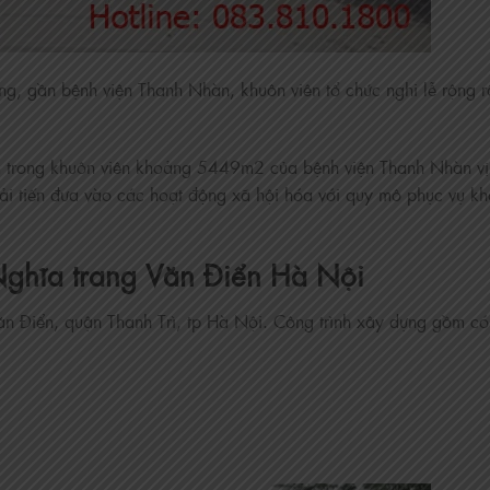
g, gần bệnh viện Thanh Nhàn, khuôn viên tổ chức nghi lễ rộng r
trong khuôn viên khoảng 5449m2 của bệnh viện Thanh Nhàn vị 
 cải tiến đưa vào các hoạt động xã hội hóa với quy mô phục vụ k
Nghĩa trang Văn Điển Hà Nội
ăn Điển, quận Thanh Trì, tp Hà Nội. Công trình xây dựng gồm có