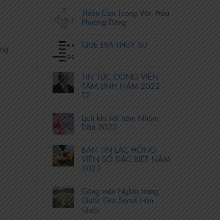
Thiên Can Trong Văn Hóa
Phương Đông
QUẺ ĐỊA THỦY SƯ
ông
TIN TỨC CÔNG VIÊN
TÂM LINH NĂM 2022 -
T2
Lịch khí tiết năm Nhâm
Dần 2022
BẢN TIN LẠC HỒNG
VIÊN SỐ ĐẶC BIỆT NĂM
2022
Công viên Nghĩa trang
Quốc Gia Seoul Hàn
Quốc