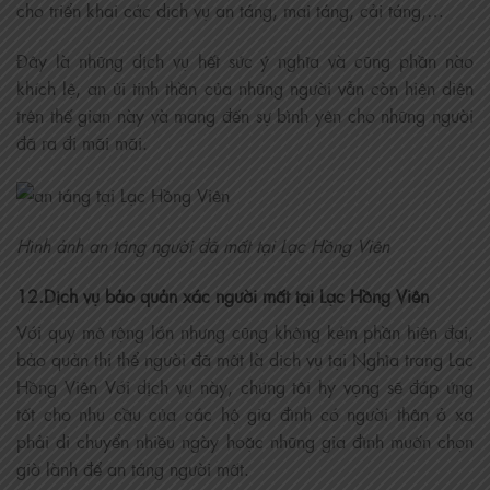
cho triển khai các dịch vụ an táng, mai táng, cải táng,…
Đây là những dịch vụ hết sức ý nghĩa và cũng phần nào
khích lệ, an ủi tinh thần của những người vẫn còn hiện diện
trên thế gian này và mang đến sự bình yên cho những người
đã ra đi mãi mãi.
Hình ảnh an táng người đã mất tại Lạc Hồng Viên
12.Dịch vụ bảo quản xác người mất tại Lạc Hồng Viên
Với quy mô rộng lớn nhưng cũng không kém phần hiện đại,
bảo quản thi thể người đã mất là dịch vụ tại Nghĩa trang Lạc
Hồng Viên Với dịch vụ này, chúng tôi hy vọng sẽ đáp ứng
tốt cho nhu cầu của các hộ gia đình có người thân ở xa
phải di chuyển nhiều ngày hoặc những gia đình muốn chọn
giờ lành để an táng người mất.