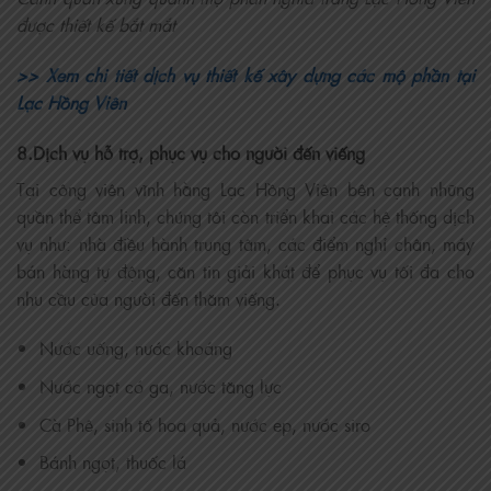
được thiết kế bắt mắt
>> Xem chi tiết dịch vụ thiết kế xây dựng các mộ phần tại
Lạc Hồng Viên
8.Dịch vụ hỗ trợ, phục vụ cho người đến viếng
Tại công viên vĩnh hằng Lạc Hồng Viên bên cạnh những
quần thể tâm linh, chúng tôi còn triển khai các hệ thống dịch
vụ như: nhà điều hành trung tâm, các điểm nghỉ chân, máy
bán hàng tự động, căn tin giải khát để phục vụ tối đa cho
nhu cầu của người đến thăm viếng.
Nước uống, nước khoáng
Nước ngọt có ga, nước tăng lực
Cà Phê, sinh tố hoa quả, nước ep, nước siro
Bánh ngọt, thuốc lá