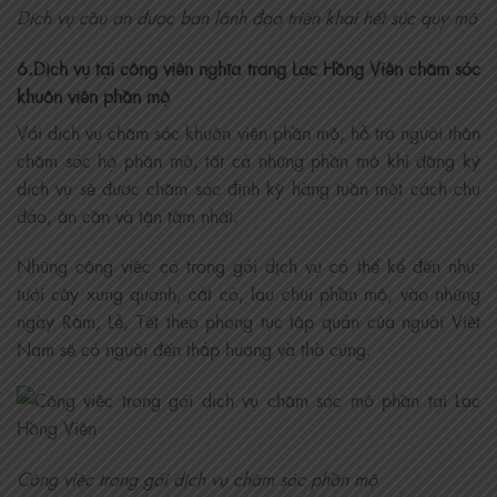
Dịch vụ cầu an được ban lãnh đạo triển khai hết sức quy mô
6.Dịch vụ tại công viên nghĩa trang Lạc Hồng Viên chăm sóc
khuôn viên phần mộ
Với dịch vụ chăm sóc khuôn viên phần mộ, hỗ trợ người thân
chăm sóc hộ phần mộ, tất cả những phần mộ khi đăng ký
dịch vụ sẽ được chăm sóc định kỳ hàng tuần một cách chu
đáo, ân cần và tận tâm nhất.
Những công việc có trong gói dịch vụ có thể kể đến như:
tưới cây xung quanh, cắt cỏ, lau chùi phần mộ, vào những
ngày Rằm, Lễ, Tết theo phong tục tập quán của người Việt
Nam sẽ có người đến thắp hương và thờ cúng.
Công việc trong gói dịch vụ chăm sóc phần mộ