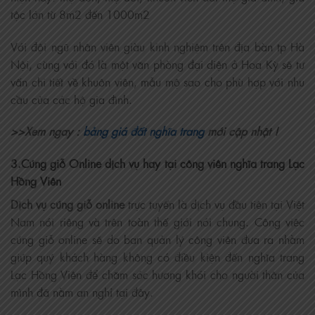
tộc lớn từ 8m2 đến 1000m2
Với đội ngũ nhân viên giàu kinh nghiệm trên địa bàn tp Hà
Nội, cùng với đó là một văn phòng đại diện ở Hoa Kỳ sẽ tư
vấn chi tiết về khuôn viên, mẫu mộ sao cho phù hợp với nhu
cầu của các hộ gia đình.
>>Xem ngay :
bảng giá đất nghĩa trang
mới cập nhật !
3.Cúng giỗ Online dịch vụ hay tại công viên nghĩa trang Lạc
Hồng Viên
Dịch vụ cúng giỗ online
trực tuyến là dịch vụ đầu tiên tại Việt
Nam nói riêng và trên toàn thế giới nói chung. Công việc
cúng giỗ online sẽ do ban quản lý công viên đưa ra nhằm
giúp quý khách hàng không có điều kiện đến nghĩa trang
Lạc Hồng Viên để chăm sóc hương khói cho người thân của
mình đã nằm an nghỉ tại đây.