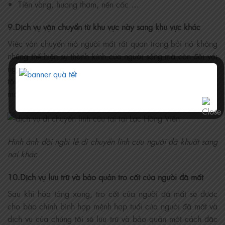
Tiền vàng, hương thơm, nến cốc …
9.Dịch vụ vận chuyển từ khu vực này sang khu vực khác
Việc vận chuyển mộ người mất rất quan trọng bởi nó không
những thể hiện sự thành kính của người sống mà còn đối với
người đã khuất. Do đó, dịch vụ vận chuyển mộ của chúng
tôi luôn đề cao ý thức và hết sức thận trọng trong việc di dời
mộ của những người đã khuất được chôn cất tại đây.
Hình ảnh đội nghi lễ di chuyển linh cữu người đã khuất sang
nơi khác
10.Dịch vụ lưu trữ và bảo quản tro cốt của người đã mất
Sau khi hỏa táng xong, tro cốt của người đã mất sẽ được
cho bào chính bình hợp mệnh hợp tuổi của người đã mất và
dịch vụ của chúng tôi sẽ lưu trữ và bảo quản một cách đặc