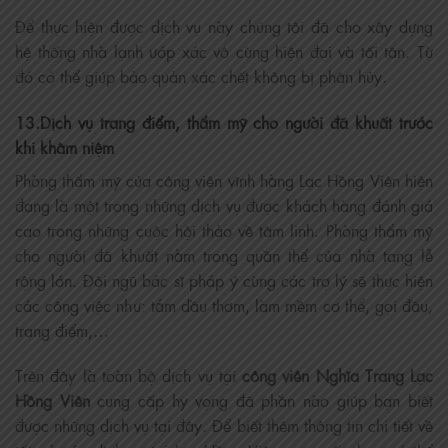
Để thực hiện được dịch vụ này chúng tôi đã cho xây dựng
hệ thống nhà lạnh ướp xác vô cùng hiện đại và tối tân. Từ
đó có thể giúp bảo quản xác chết không bị phân hủy.
13.Dịch vụ trang điểm, thẩm mỹ cho người đã khuất trước
khi khâm niệm
Phòng thẩm mỹ của công viên vĩnh hằng Lạc Hồng Viên hiện
đang là một trong những dịch vụ được khách hàng đánh giá
cao trong những cuộc hội thảo về tâm linh. Phòng thẩm mỹ
cho người đã khuất nằm trong quần thể của nhà tang lễ
rộng lớn. Đội ngũ bác sĩ pháp ý cùng các trợ lý sẽ thực hiện
các công việc như: tắm dầu thơm, làm mềm cơ thể, gọi đầu,
trang điểm,…
Trên đây là toàn bộ dịch vụ tại
công viên Nghĩa Trang Lạc
Hồng Viên
cung cấp hy vọng đã phần nào giúp bạn biết
được những dịch vụ tại đây. Để biết thêm thông tin chi tiết về