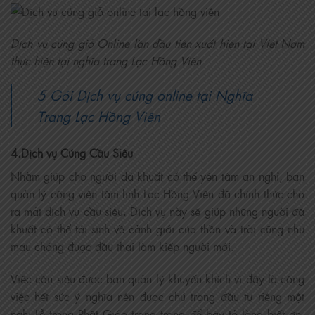
Dịch vụ cúng giỗ Online lần đầu tiên xuất hiện tại Việt Nam
thực hiện tại nghĩa trang Lạc Hồng Viên
5 Gói Dịch vụ cúng online tại Nghĩa
Trang Lạc Hồng Viên
4.Dịch vụ Cúng Cầu Siêu
Nhằm giúp cho người đã khuất có thể yên tâm an nghỉ, ban
quản lý công viên tâm linh Lạc Hồng Viên đã chính thức cho
ra mắt dịch vụ cầu siêu. Dịch vụ này sẽ giúp những người đã
khuất có thể tái sinh về cảnh giới của thần và trời cũng như
mau chóng được đầu thai làm kiếp người mới.
Việc cầu siêu được ban quản lý khuyến khích vì đây là công
việc hết sức ý nghĩa nên được chú trọng đầu tư riêng một
nghi Lễ trong Phật Giáo trang trọng để bày tỏ lòng biết ơn,