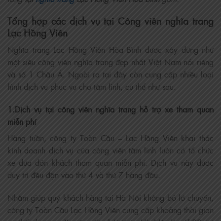
Tổng hợp các dịch vụ tại Công viên nghĩa trang
Lạc Hồng Viên
Nghĩa trang Lạc Hồng Viên Hòa Bình được xây dựng như
một siêu công viên nghĩa trang đẹp nhất Việt Nam nói riêng
và số 1 Châu Á. Ngoài ra tại đây còn cung cấp nhiều loại
hình dịch vụ phục vụ cho tâm linh, cụ thể như sau:
1.Dịch vụ tại công viên nghĩa trang hỗ trợ xe tham quan
miễn phí
Hàng tuần, công ty Toàn Cầu – Lạc Hồng Viên khai thác
kinh doanh dịch vụ của công viên tâm linh luôn có tổ chức
xe đưa đón khách tham quan miễn phí. Dịch vụ này được
duy trì đều đặn vào thứ 4 và thứ 7 hàng đầu.
Nhằm giúp quý khách hàng tại Hà Nội không bỏ lỡ chuyến,
công ty Toàn Cầu Lạc Hồng Viên cung cấp khoảng thời gian